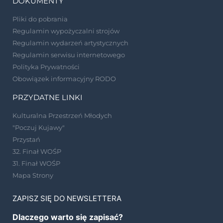
DOKUMENTY
Pliki do pobrania
Regulamin wypożyczalni strojów
Regulamin wydarzeń artystycznych
Regulamin serwisu internetowego
Polityka Prywatności
Obowiązek informacyjny RODO
PRZYDATNE LINKI
Kulturalna Przestrzeń Młodych
"Poczuj Kujawy"
Przystań
32. Finał WOŚP
31. Finał WOŚP
Mapa Strony
ZAPISZ SIĘ DO NEWSLETTERA
Dlaczego warto się zapisać?