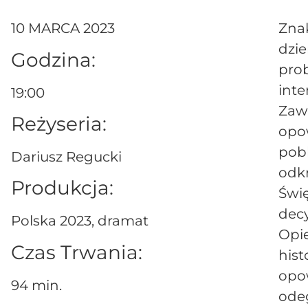
10 MARCA 2023
Znak
dzie
Godzina:
prob
int
19:00
Zawi
Reżyseria:
opo
pobl
Dariusz Regucki
odkr
Produkcja:
Świ
decy
Polska 2023, dramat
Opi
Czas Trwania:
hist
opow
94 min.
odeg