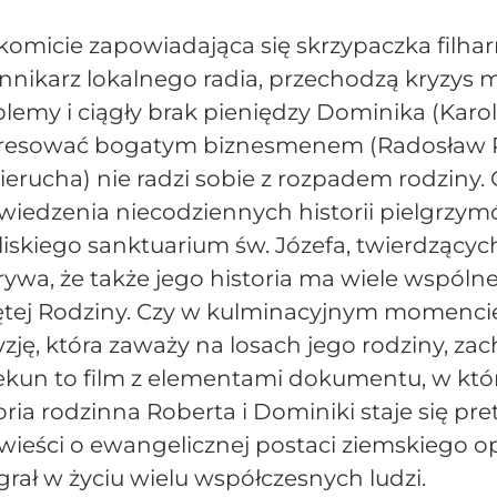
omicie zapowiadająca się skrzypaczka filharm
nnikarz lokalnego radia, przechodzą kryzys m
lemy i ciągły brak pieniędzy Dominika (Karo
eresować bogatym biznesmenem (Radosław Paz
erucha) nie radzi sobie z rozpadem rodziny. 
wiedzenia niecodziennych historii pielgrzy
iskiego sanktuarium św. Józefa, twierdzących,
ywa, że także jego historia ma wiele wspól
ętej Rodziny. Czy w kulminacyjnym momencie
zję, która zaważy na losach jego rodziny, zac
ekun to film z elementami dokumentu, w któ
oria rodzinna Roberta i Dominiki staje się pr
ieści o ewangelicznej postaci ziemskiego opi
rał w życiu wielu współczesnych ludzi.