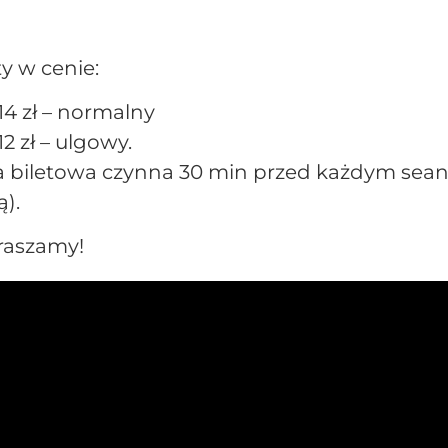
ty w cenie:
14 zł – normalny
12 zł – ulgowy.
a biletowa czynna 30 min przed każdym sean
ą).
raszamy!