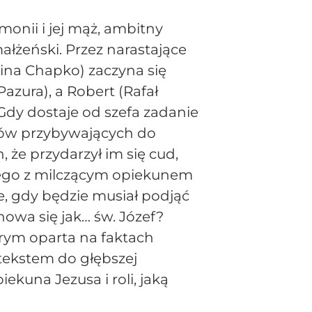
onii i jej mąż, ambitny
ałżeński. Przez narastające
lina Chapko) zaczyna się
ura), a Robert (Rafał
Gdy dostaje od szefa zadanie
mów przybywających do
 że przydarzył im się cud,
nego z milczącym opiekunem
, gdy będzie musiał podjąć
howa się jak… św. Józef?
rym oparta na faktach
etekstem do głębszej
ekuna Jezusa i roli, jaką