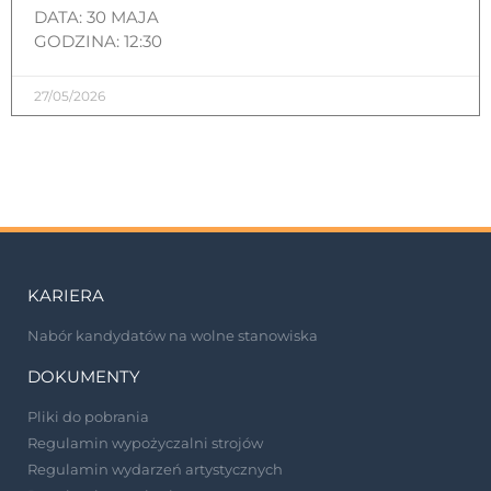
DATA: 30 MAJA
GODZINA: 12:30
27/05/2026
KARIERA
Nabór kandydatów na wolne stanowiska
DOKUMENTY
Pliki do pobrania
Regulamin wypożyczalni strojów
Regulamin wydarzeń artystycznych