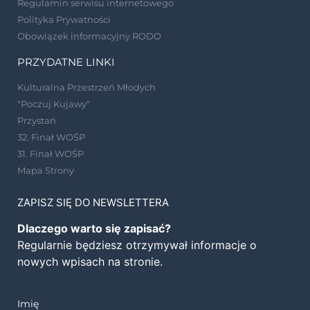
Regulamin serwisu internetowego
Polityka Prywatności
Obowiązek informacyjny RODO
PRZYDATNE LINKI
Kulturalna Przestrzeń Młodych
"Poczuj Kujawy"
Przystań
32. Finał WOŚP
31. Finał WOŚP
Mapa Strony
ZAPISZ SIĘ DO NEWSLETTERA
Dlaczego warto się zapisać?
Regularnie będziesz otrzymywał informacje o
nowych wpisach na stronie.
Imię